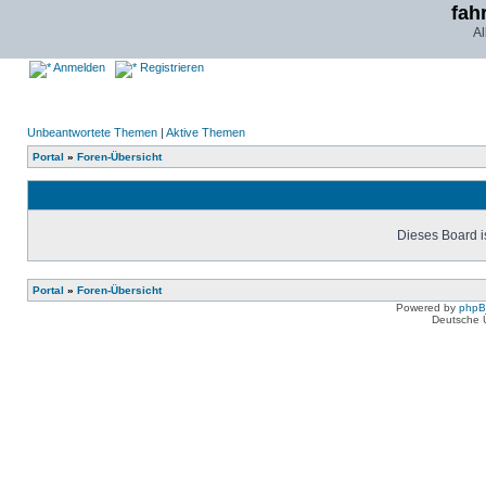
fah
Al
Anmelden
Registrieren
Unbeantwortete Themen
|
Aktive Themen
Portal
»
Foren-Übersicht
Dieses Board is
Portal
»
Foren-Übersicht
Powered by
php
Deutsche 