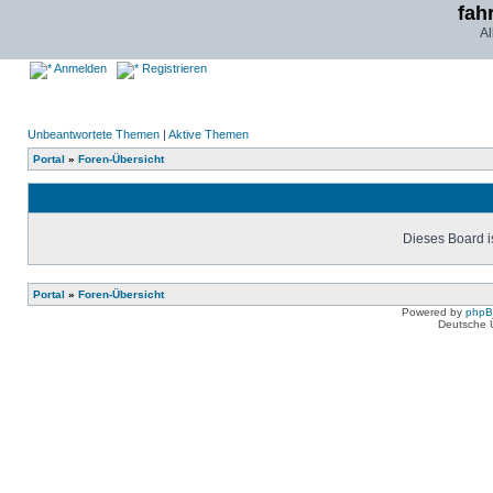
fah
Al
Anmelden
Registrieren
Unbeantwortete Themen
|
Aktive Themen
Portal
»
Foren-Übersicht
Dieses Board is
Portal
»
Foren-Übersicht
Powered by
php
Deutsche 