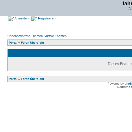
fah
Al
Anmelden
Registrieren
Unbeantwortete Themen
|
Aktive Themen
Portal
»
Foren-Übersicht
Dieses Board is
Portal
»
Foren-Übersicht
Powered by
php
Deutsche 