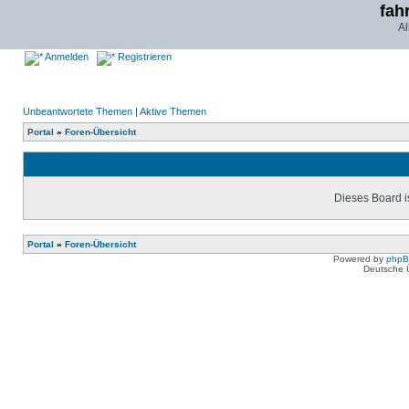
fah
Al
Anmelden
Registrieren
Unbeantwortete Themen
|
Aktive Themen
Portal
»
Foren-Übersicht
Dieses Board is
Portal
»
Foren-Übersicht
Powered by
php
Deutsche 